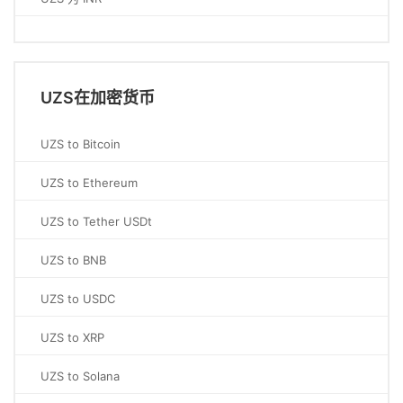
UZS在加密货币
UZS to Bitcoin
UZS to Ethereum
UZS to Tether USDt
UZS to BNB
UZS to USDC
UZS to XRP
UZS to Solana