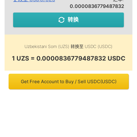
0.0000836779487832
转换
Uzbekistani Som (UZS)
转换至
USDC (USDC)
1 UZS = 0.0000836779487832 USDC
Get Free Account to Buy / Sell USDC(USDC)