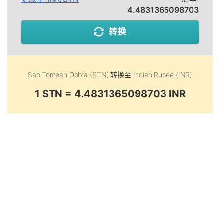
4.4831365098703
转换
Sao Tomean Dobra (STN)
转换至
Indian Rupee (INR)
1 STN = 4.4831365098703 INR