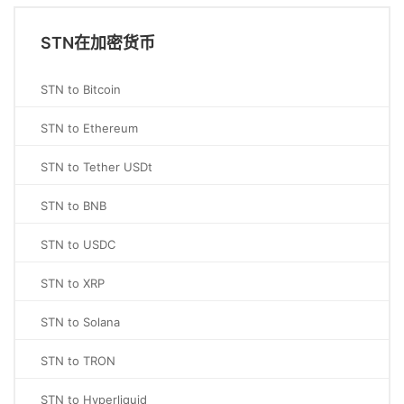
STN在加密货币
STN to Bitcoin
STN to Ethereum
STN to Tether USDt
STN to BNB
STN to USDC
STN to XRP
STN to Solana
STN to TRON
STN to Hyperliquid