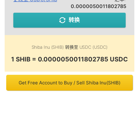
0.0000050011802785
转换
Shiba Inu (SHIB)
转换至
USDC (USDC)
1 SHIB = 0.0000050011802785 USDC
Get Free Account to Buy / Sell Shiba Inu(SHIB)