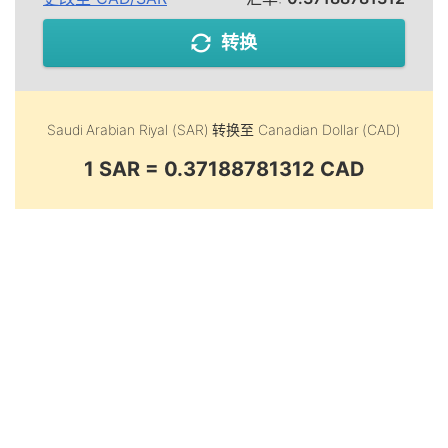
转换
Saudi Arabian Riyal (SAR)
转换至
Canadian Dollar (CAD)
1 SAR = 0.37188781312 CAD