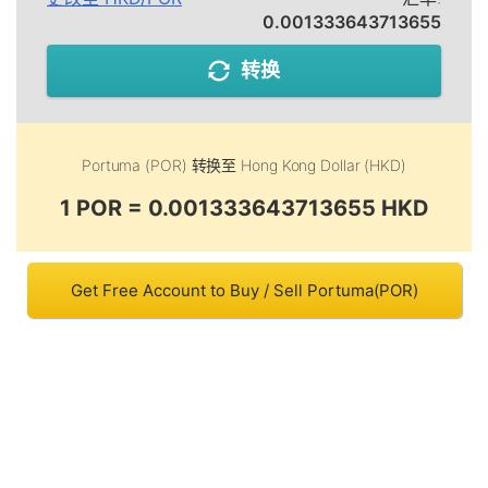
0.001333643713655
转换
Portuma (POR)
转换至
Hong Kong Dollar (HKD)
1 POR = 0.001333643713655 HKD
Get Free Account to Buy / Sell Portuma(POR)