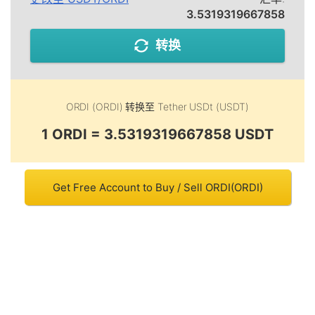
3.5319319667858
转换
ORDI (ORDI)
转换至
Tether USDt (USDT)
1 ORDI = 3.5319319667858 USDT
Get Free Account to Buy / Sell ORDI(ORDI)