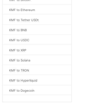
KMF to Ethereum
KMF to Tether USDt
KMF to BNB
KMF to USDC
KMF to XRP
KMF to Solana
KMF to TRON
KMF to Hyperliquid
KMF to Dogecoin