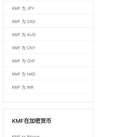
KMF 为 JPY
KMF 为 CAD
KMF 为 AUD
KMF 为 CNY
KMF 为 CHF
KMF 为 HKD
KMF 为 INR
KMF在加密货币
KMF to Bitcoin