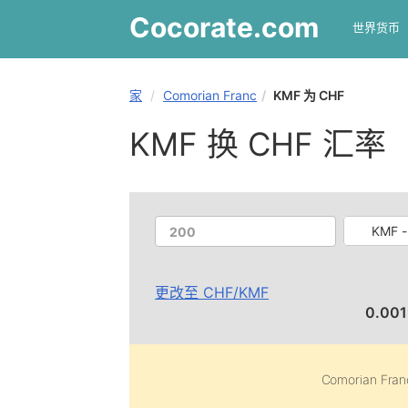
Cocorate
.com
世界货币
家
Comorian Franc
KMF 为 CHF
KMF 换 CHF 汇率
KMF -
更改至
CHF
/
KMF
0.00
Comorian Fran