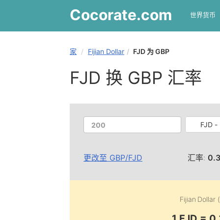
Cocorate
.com
世界货币
家
Fijian Dollar
FJD 为 GBP
FJD 换 GBP 汇率
FJD - 
更改至
GBP
/
FJD
汇率:
0.
Fijian Dollar 
1 FJD = 