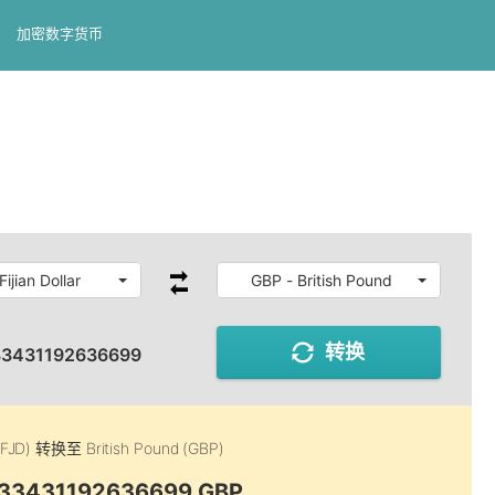
加密数字货币
Fijian Dollar
GBP - British Pound
转换
33431192636699
(FJD)
转换至
British Pound (GBP)
0.33431192636699 GBP