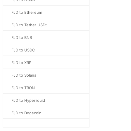
FJD to Ethereum
FJD to Tether USDt
FJD to BNB
FJD to USDC
FJD to XRP
FJD to Solana
FJD to TRON
FJD to Hyperliquid
FJD to Dogecoin