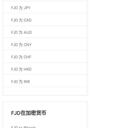
FJD 为 JPY
FJD 为 CAD
FJD 为 AUD
FJD 为 CNY
FJD 为 CHF
FJD 为 HKD
FJD 为 INR
FJD在加密货币
FJD to Bitcoin