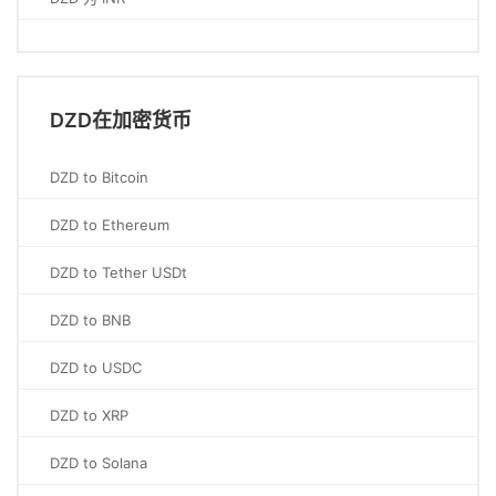
DZD在加密货币
DZD to Bitcoin
DZD to Ethereum
DZD to Tether USDt
DZD to BNB
DZD to USDC
DZD to XRP
DZD to Solana