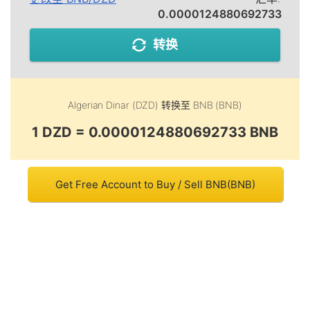
0.0000124880692733
转换
Algerian Dinar (DZD)
转换至
BNB (BNB)
1 DZD = 0.0000124880692733 BNB
Get Free Account to Buy / Sell BNB(BNB)