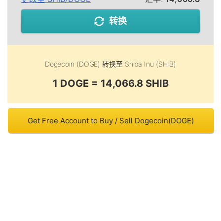
转换
Dogecoin (DOGE)
转换至
Shiba Inu (SHIB)
1 DOGE = 14,066.8 SHIB
Get Free Account to Buy / Sell Dogecoin(DOGE)