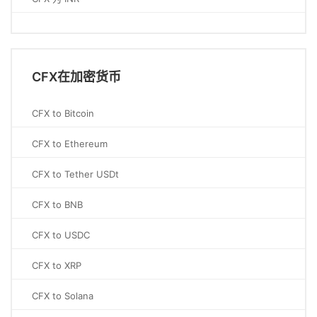
CFX在加密货币
CFX to Bitcoin
CFX to Ethereum
CFX to Tether USDt
CFX to BNB
CFX to USDC
CFX to XRP
CFX to Solana