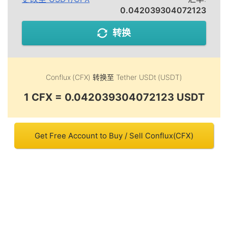
0.042039304072123
转换
Conflux (CFX)
转换至
Tether USDt (USDT)
1 CFX = 0.042039304072123 USDT
Get Free Account to Buy / Sell Conflux(CFX)