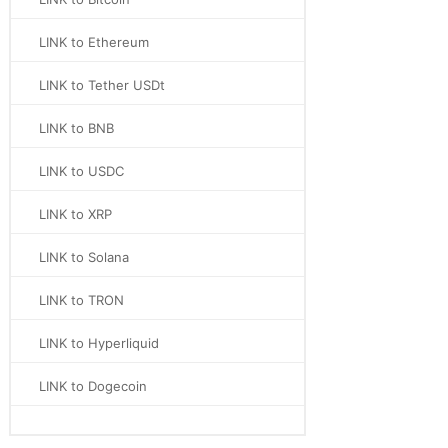
LINK to Ethereum
LINK to Tether USDt
LINK to BNB
LINK to USDC
LINK to XRP
LINK to Solana
LINK to TRON
LINK to Hyperliquid
LINK to Dogecoin