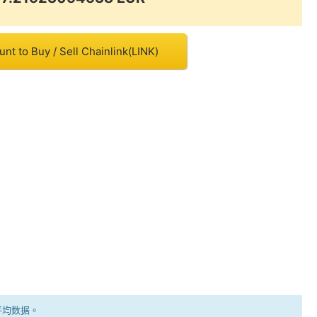
nt to Buy / Sell Chainlink(LINK)
平均数据。