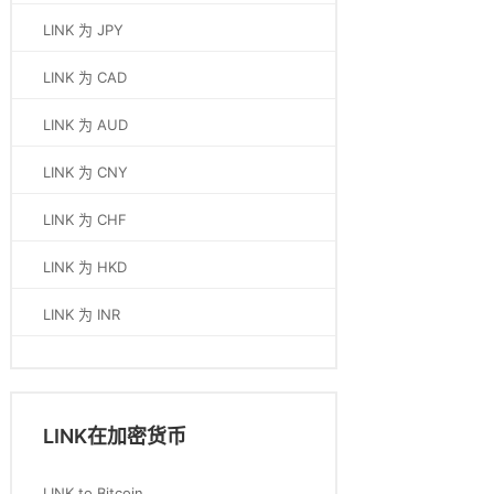
LINK 为 JPY
LINK 为 CAD
LINK 为 AUD
LINK 为 CNY
LINK 为 CHF
LINK 为 HKD
LINK 为 INR
LINK在加密货币
LINK to Bitcoin