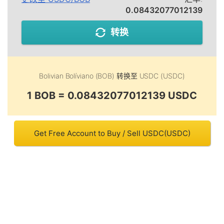
0.08432077012139
转换
Bolivian Bolíviano (BOB)
转换至
USDC (USDC)
1 BOB = 0.08432077012139 USDC
Get Free Account to Buy / Sell USDC(USDC)