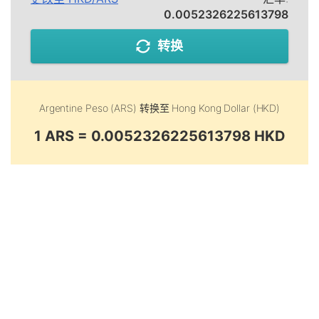
0.0052326225613798
转换
Argentine Peso (ARS)
转换至
Hong Kong Dollar (HKD)
1 ARS = 0.0052326225613798 HKD