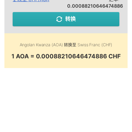
0.00088210646474886
转换
Angolan Kwanza (AOA)
转换至
Swiss Franc (CHF)
1 AOA = 0.00088210646474886 CHF