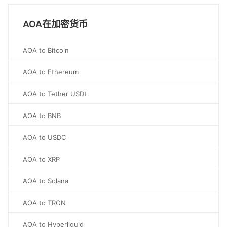
AOA在加密货币
AOA to Bitcoin
AOA to Ethereum
AOA to Tether USDt
AOA to BNB
AOA to USDC
AOA to XRP
AOA to Solana
AOA to TRON
AOA to Hyperliquid