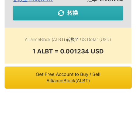
转换
AllianceBlock (ALBT)
转换至
US Dollar (USD)
1 ALBT = 0.001234 USD
Get Free Account to Buy / Sell
AllianceBlock(ALBT)