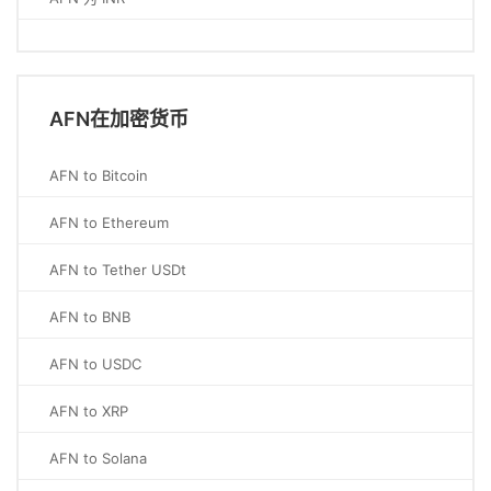
AFN在加密货币
AFN to Bitcoin
AFN to Ethereum
AFN to Tether USDt
AFN to BNB
AFN to USDC
AFN to XRP
AFN to Solana