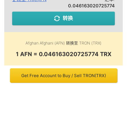
0.046163020725774
转换
Afghan Afghani (AFN)
转换至
TRON (TRX)
1 AFN = 0.046163020725774 TRX
Get Free Account to Buy / Sell TRON(TRX)