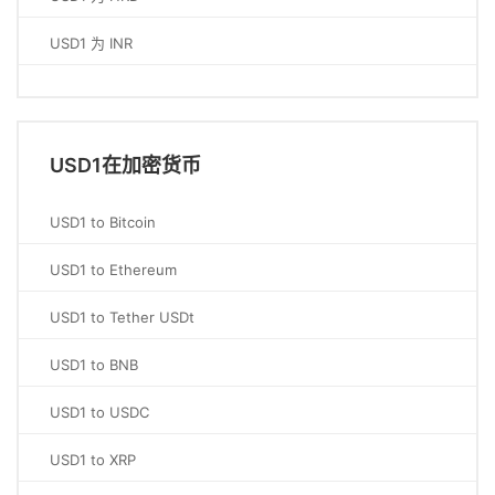
USD1 为 INR
USD1在加密货币
USD1 to Bitcoin
USD1 to Ethereum
USD1 to Tether USDt
USD1 to BNB
USD1 to USDC
USD1 to XRP