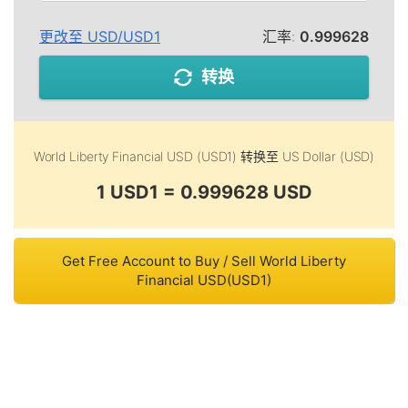
更改至
USD
/
USD1
汇率:
0.999628
转换
World Liberty Financial USD (USD1)
转换至
US Dollar (USD)
1 USD1 = 0.999628 USD
Get Free Account to Buy / Sell World Liberty
Financial USD(USD1)