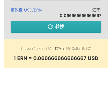
更改至
USD
/
ERN
汇率:
0.066666666666667
转换
Eritrean Nakfa (ERN)
转换至
US Dollar (USD)
1 ERN = 0.066666666666667 USD