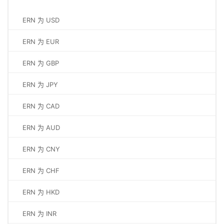
ERN 为 USD
ERN 为 EUR
ERN 为 GBP
ERN 为 JPY
ERN 为 CAD
ERN 为 AUD
ERN 为 CNY
ERN 为 CHF
ERN 为 HKD
ERN 为 INR