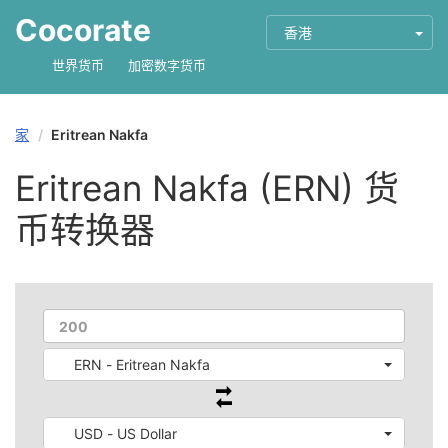
Cocorate
香港
世界货币
加密数字货币
家
Eritrean Nakfa
Eritrean Nakfa (ERN) 货
币转换器
ERN - Eritrean Nakfa
USD - US Dollar