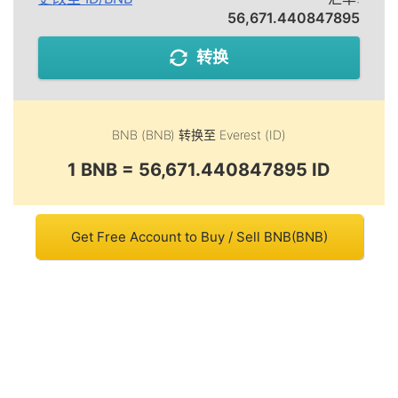
56,671.440847895
转换
BNB (BNB)
转换至
Everest (ID)
1 BNB = 56,671.440847895 ID
Get Free Account to Buy / Sell BNB(BNB)