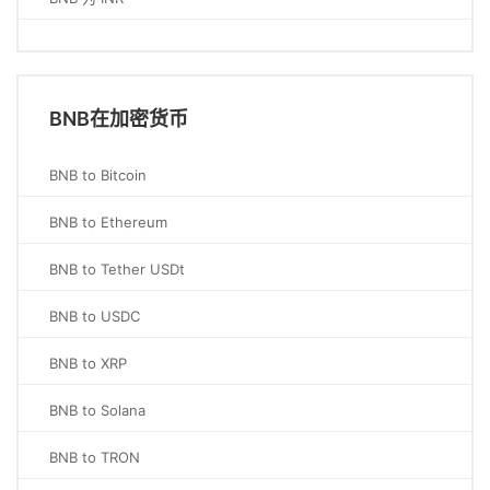
BNB在加密货币
BNB to Bitcoin
BNB to Ethereum
BNB to Tether USDt
BNB to USDC
BNB to XRP
BNB to Solana
BNB to TRON