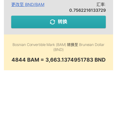
更改至
BND
/
BAM
汇率:
0.7562216133729
转换
Bosnian Convertible Mark (BAM)
转换至
Bruneian Dollar
(BND)
4844 BAM = 3,663.1374951783 BND