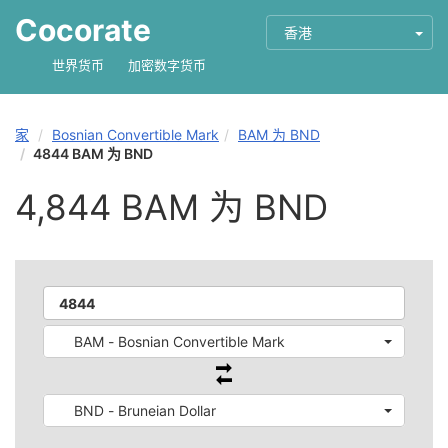
Cocorate
香港
世界货币
加密数字货币
家
Bosnian Convertible Mark
BAM 为 BND
4844 BAM 为 BND
4,844 BAM 为 BND
BAM - Bosnian Convertible Mark
BND - Bruneian Dollar